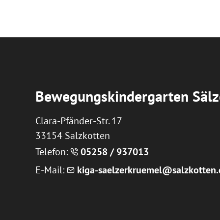
Bewegungskindergarten Sälz
Clara-Pfänder-Str. 17
33154 Salzkotten
Telefon:
05258 / 937013
E-Mail:
k
g
-s
lz
rkr
m
l
s
lzk
tt
n