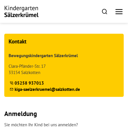
Kontakt
Bewegungskindergarten Sälzerkrümel
Clara-Pfänder-Str. 17
33154 Salzkotten
05258 937013
k
g
-s
lz
rkr
m
l
s
lzk
tt
n
d
Anmeldung
Sie möchten Ihr Kind bei uns anmelden?