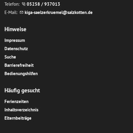
Telefon:
05258 / 937013
E-Mail:
k
g
-s
lz
rkr
m
l
s
lzk
tt
n
d
Hinweise
Impressum
Datenschutz
Suche
Barrierefreiheit
Bedienungshilfen
Häufig gesucht
Ferienzeiten
Inhaltsverzeichnis
Elternbeiträge