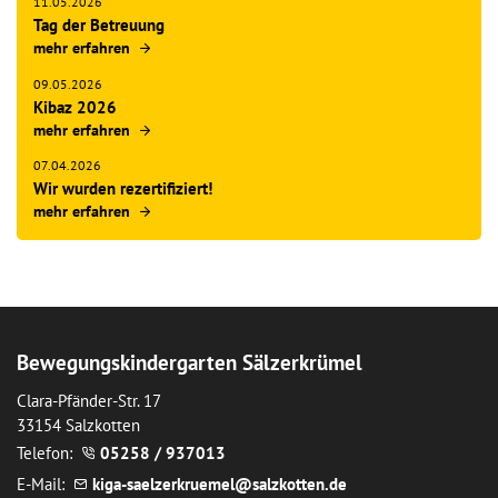
11.05.2026
Tag der Betreuung
mehr erfahren
09.05.2026
Kibaz 2026
mehr erfahren
07.04.2026
Wir wurden rezertifiziert!
mehr erfahren
Bewegungskindergarten Sälzerkrümel
Clara-Pfänder-Str. 17
33154 Salzkotten
Telefon:
05258 / 937013
E-Mail:
k
g
-s
lz
rkr
m
l
s
lzk
tt
n
d