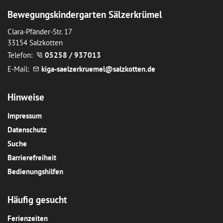
Bewegungskindergarten Sälzerkrümel
Clara-Pfänder-Str. 17
33154 Salzkotten
Telefon:
05258 / 937013
E-Mail:
k
g
-s
lz
rkr
m
l
s
lzk
tt
n
d
Hinweise
Impressum
Datenschutz
Suche
Barrierefreiheit
Bedienungshilfen
Häufig gesucht
Ferienzeiten