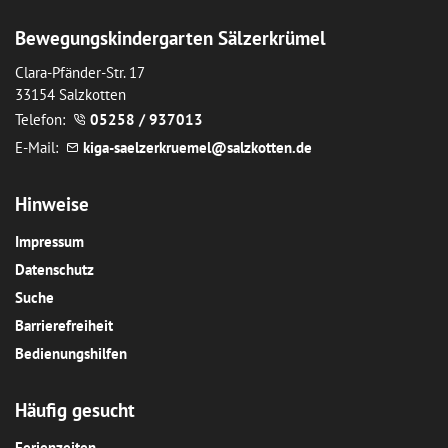
Bewegungskindergarten Sälzerkrümel
Clara-Pfänder-Str. 17
33154 Salzkotten
Telefon:
05258 / 937013
E-Mail:
k
g
-s
lz
rkr
m
l
s
lzk
tt
n
d
Hinweise
Impressum
Datenschutz
Suche
Barrierefreiheit
Bedienungshilfen
Häufig gesucht
Ferienzeiten