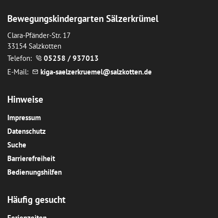
Bewegungskindergarten Sälzerkrümel
Clara-Pfänder-Str. 17
33154 Salzkotten
Telefon:
05258 / 937013
E-Mail:
k
g
-s
lz
rkr
m
l
s
lzk
tt
n
d
Hinweise
Impressum
Datenschutz
Suche
Barrierefreiheit
Bedienungshilfen
Häufig gesucht
Ferienzeiten